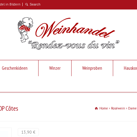
el in Bildern
Geschenkideen
Winzer
Weinproben
Hausko
OP Côtes
Home
Roséwein
Dame 
13,90 €