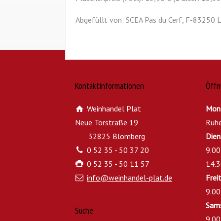
Abgefüllt von: SCEA Pas du Cerf, F-83250 
Kontaktinformationen
Öffn
Weinhandel Plat
Mon
Neue Torstraße 19
Ruh
32825 Blomberg
Dien
0 52 35 - 50 37 20
9.00
0 52 35 - 50 11 57
14.3
info@weinhandel-plat.de
Frei
9.00
Sam
Suche
9.00