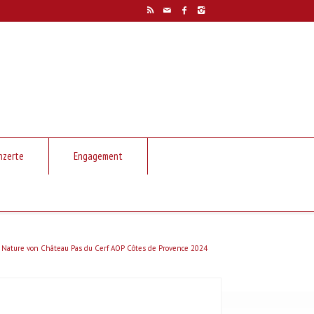
nzerte
Engagement
Nature von Château Pas du Cerf AOP Côtes de Provence 2024