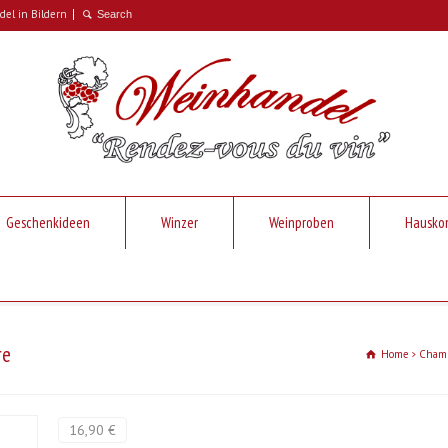
el in Bildern
Geschenkideen
Winzer
Weinproben
Hausko
re
Home
Cham
16,90 €