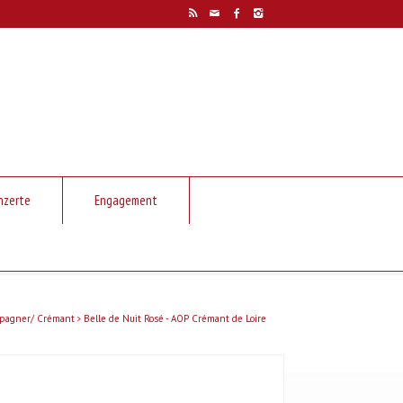
nzerte
Engagement
pagner/ Crémant
Belle de Nuit Rosé - AOP Crémant de Loire