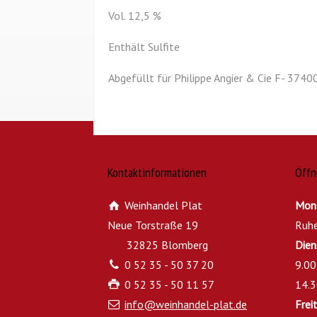
Vol. 12,5 %
Enthält Sulfite
Abgefüllt für Philippe Angier & Cie F- 374
Kontaktinformationen
Öffn
Weinhandel Plat
Mon
Neue Torstraße 19
Ruh
32825 Blomberg
Dien
0 52 35 - 50 37 20
9.00
0 52 35 - 50 11 57
14.3
info@weinhandel-plat.de
Frei